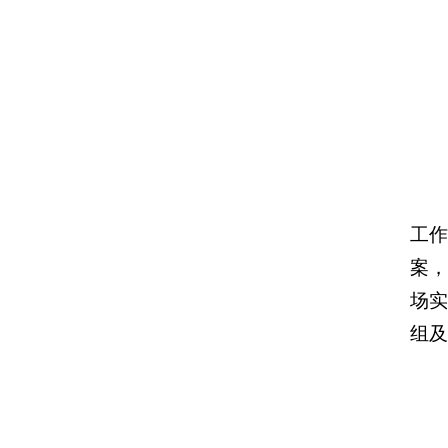
工
案
场
组及