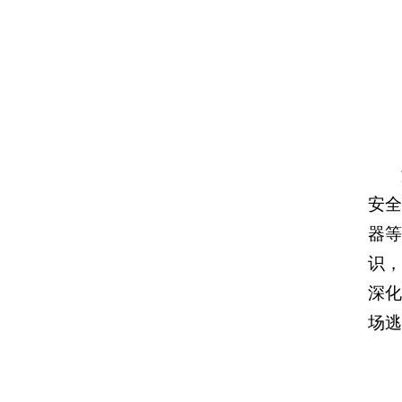
安
器
识
深
场逃