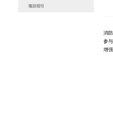
项目招引
消
参
增强