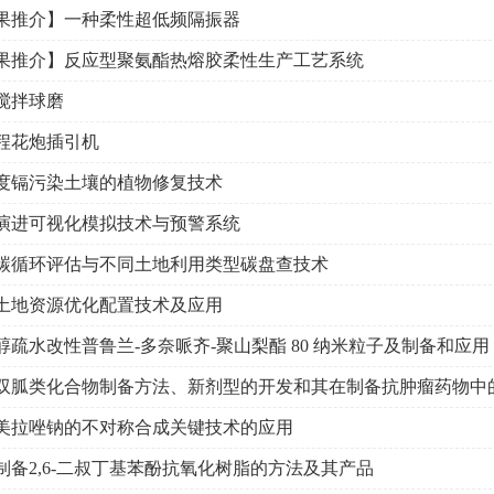
果推介】一种柔性超低频隔振器
果推介】反应型聚氨酯热熔胶柔性生产工艺系统
搅拌球磨
程花炮插引机
度镉污染土壤的植物修复技术
演进可视化模拟技术与预警系统
碳循环评估与不同土地利用类型碳盘查技术
土地资源优化配置技术及应用
醇疏水改性普鲁兰-多奈哌齐-聚山梨酯 80 纳米粒子及制备和应用
双胍类化合物制备方法、新剂型的开发和其在制备抗肿瘤药物中
美拉唑钠的不对称合成关键技术的应用
制备2,6-二叔丁基苯酚抗氧化树脂的方法及其产品