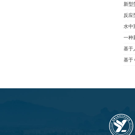
新型
反应
水中
一种
基于
基于