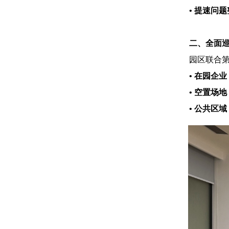
• 提速问
二、全面
园区联合
• 在园企业
• 空置场地
• 公共区域