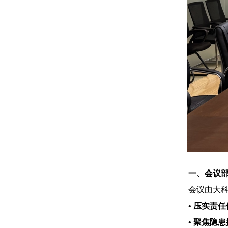
一、会议
会议由大
• 压实责
• 聚焦隐