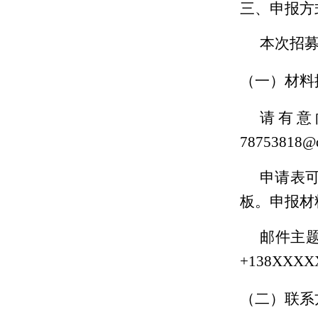
三、申报方
本次招
（一）材料
请有意
78753818@
申请表
板。申报材
邮件主
+138XXX
（二）联系