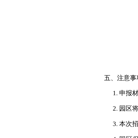
五、注意事
1. 申
2. 园
3. 本