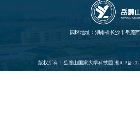
园区地址：湖南省长沙市岳麓西大
版权所有：岳麓山国家大学科技园
湘ICP备202